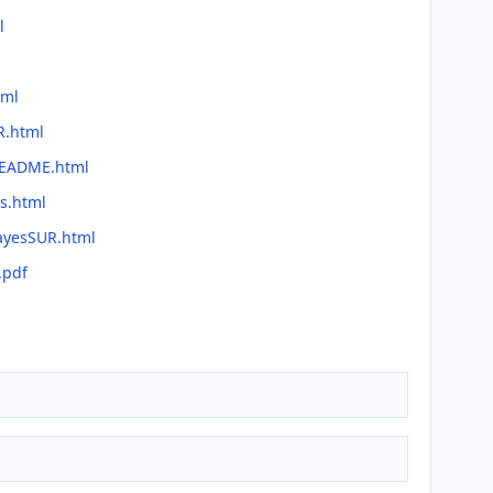
l
tml
R.html
README.html
s.html
BayesSUR.html
.pdf