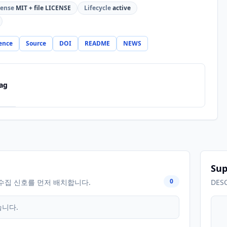
cense
MIT + file LICENSE
Lifecycle
active
ence
Source
DOI
README
NEWS
ag
Sup
0
수집 신호를 먼저 배치합니다.
DES
습니다.