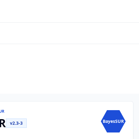
SUR
R
BayesSUR
v2.3-3