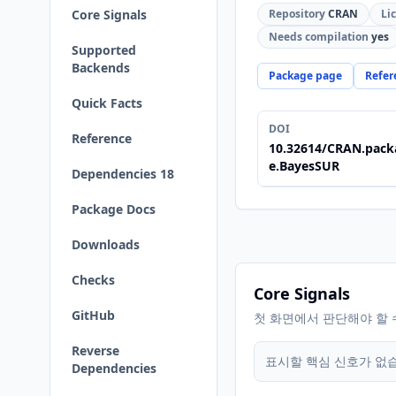
Core Signals
Repository
CRAN
Li
Needs compilation
yes
Supported
Backends
Package page
Refer
Quick Facts
DOI
Reference
10.32614/CRAN.pack
e.BayesSUR
Dependencies 18
Package Docs
Downloads
Checks
Core Signals
GitHub
첫 화면에서 판단해야 할 
Reverse
표시할 핵심 신호가 없
Dependencies