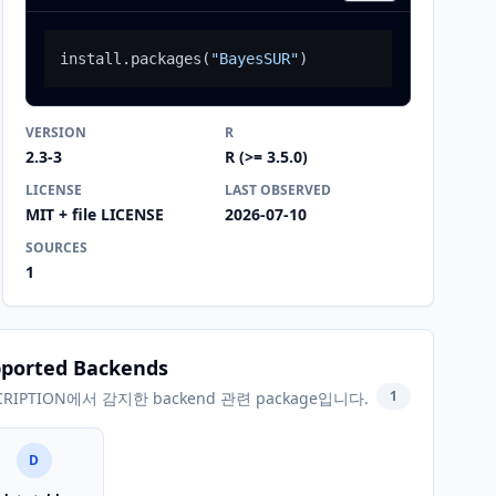
install.packages
(
"BayesSUR"
)
VERSION
R
2.3-3
R (>= 3.5.0)
LICENSE
LAST OBSERVED
MIT + file LICENSE
2026-07-10
SOURCES
1
ported Backends
1
CRIPTION에서 감지한 backend 관련 package입니다.
D