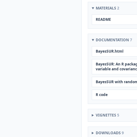
MATERIALS
2
README
DOCUMENTATION
7
BayesSUR.html
BayesSUR: An R packag
variable and covarianc
BayesSUR with random
R code
VIGNETTES
5
DOWNLOADS
9