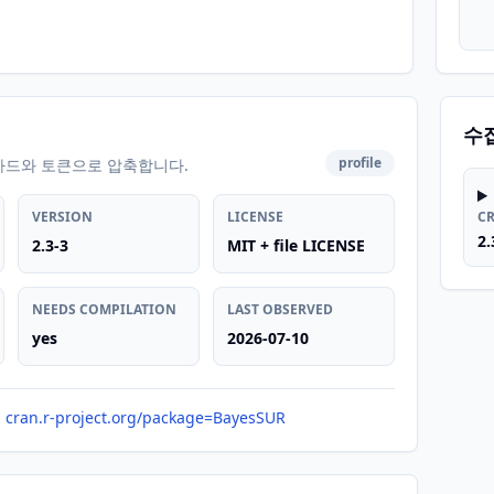
수
profile
카드와 토큰으로 압축합니다.
VERSION
LICENSE
C
2.
2.3-3
MIT + file LICENSE
NEEDS COMPILATION
LAST OBSERVED
yes
2026-07-10
cran.r-project.org/package=BayesSUR