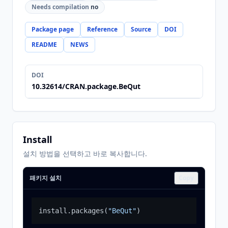
Needs compilation
no
Package page
Reference
Source
DOI
README
NEWS
DOI
10.32614/CRAN.package.BeQut
Install
설치 방법을 선택하고 바로 복사합니다.
패키지 설치
Copy
install.packages
(
"BeQut"
)