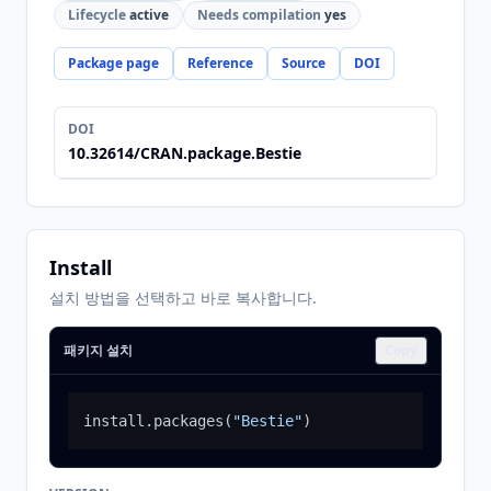
Lifecycle
active
Needs compilation
yes
Package page
Reference
Source
DOI
DOI
10.32614/CRAN.package.Bestie
Install
설치 방법을 선택하고 바로 복사합니다.
패키지 설치
Copy
install.packages
(
"Bestie"
)