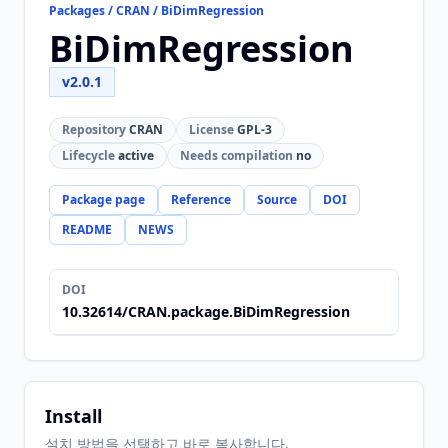
Packages / CRAN / BiDimRegression
BiDimRegression
v2.0.1
Repository
CRAN
License
GPL-3
Lifecycle
active
Needs compilation
no
Package page
Reference
Source
DOI
README
NEWS
DOI
10.32614/CRAN.package.BiDimRegression
Install
설치 방법을 선택하고 바로 복사합니다.