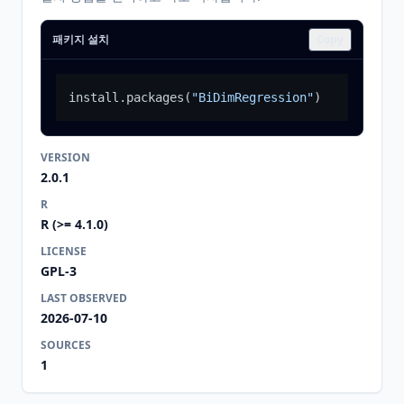
패키지 설치
Copy
install.packages
(
"BiDimRegression"
)
VERSION
2.0.1
R
R (>= 4.1.0)
LICENSE
GPL-3
LAST OBSERVED
2026-07-10
SOURCES
1