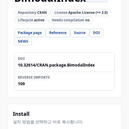
Repository
CRAN
License
Apache License (== 2.0)
Lifecycle
active
Needs compilation
no
Package page
Reference
Source
DOI
NEWS
DOI
10.32614/CRAN.package.BimodalIndex
REVERSE IMPORTS
109
Install
설치 방법을 선택하고 바로 복사합니다.