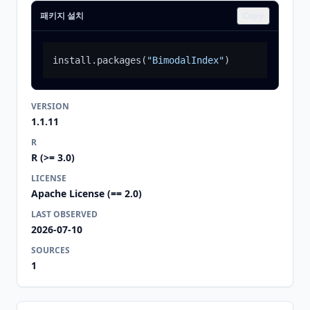
패키지 설치
Copy
install.packages
(
"BimodalIndex"
)
VERSION
1.1.11
R
R (>= 3.0)
LICENSE
Apache License (== 2.0)
LAST OBSERVED
2026-07-10
SOURCES
1