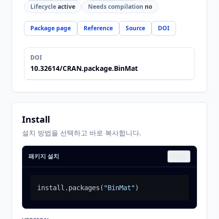
Lifecycle
active
Needs compilation
no
Package page
Reference
Source
DOI
DOI
10.32614/CRAN.package.BinMat
Install
설치 방법을 선택하고 바로 복사합니다.
패키지 설치
Copy
install.packages
(
"BinMat"
)