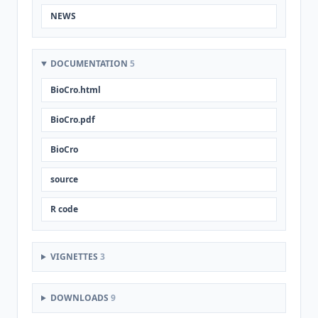
NEWS
DOCUMENTATION
5
BioCro.html
BioCro.pdf
BioCro
source
R code
VIGNETTES
3
DOWNLOADS
9