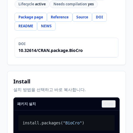
Lifecycle
active
Needs compilation
yes
Package page
Reference
Source
DOI
README
NEWS
DOI
10.32614/CRAN.package.BioCro
Install
설치 방법을 선택하고 바로 복사합니다.
패키지 설치
Copy
install.packages
(
"BioCro"
)