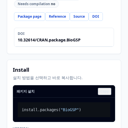
Needs compilation
no
Package page
Reference
Source
DOI
DOI
10.32614/CRAN.package.BioGSP
Install
설치 방법을 선택하고 바로 복사합니다.
패키지 설치
Copy
install.packages
(
"BioGSP"
)