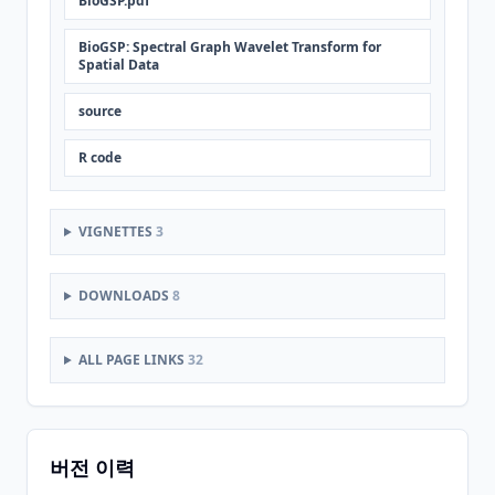
BioGSP.pdf
BioGSP: Spectral Graph Wavelet Transform for
Spatial Data
source
R code
VIGNETTES
3
DOWNLOADS
8
ALL PAGE LINKS
32
버전 이력