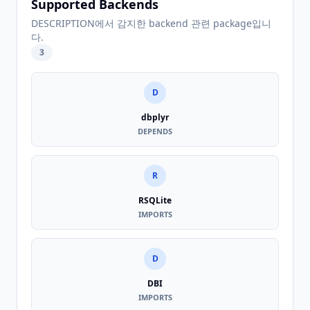
Supported Backends
DESCRIPTION에서 감지한 backend 관련 package입니
다.
3
D
dbplyr
DEPENDS
R
RSQLite
IMPORTS
D
DBI
IMPORTS