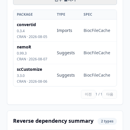
PACKAGE
TYPE
SPEC
convertid
Imports
BiocFileCache
0.3.4
CRAN · 2026-08-05
nemoR
Suggests
BiocFileCache
0.99.3
CRAN · 2026-08-07
scCustomize
Suggests
BiocFileCache
3.3.0
CRAN · 2026-08-06
이전
1 / 1
다음
Reverse dependency summary
2 types