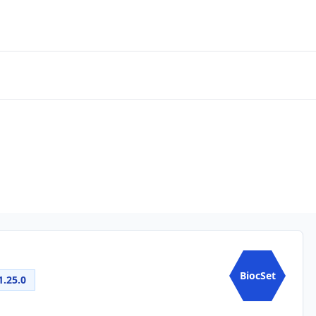
BiocSet
1.25.0