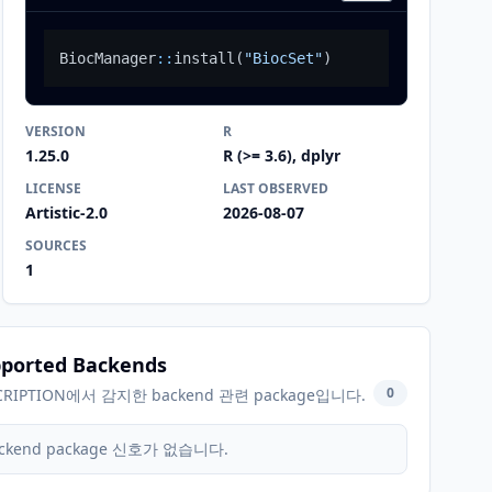
BiocManager
::
install
(
"BiocSet"
)
VERSION
R
1.25.0
R (>= 3.6), dplyr
LICENSE
LAST OBSERVED
Artistic-2.0
2026-08-07
SOURCES
1
ported Backends
0
CRIPTION에서 감지한 backend 관련 package입니다.
ckend package 신호가 없습니다.