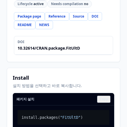
Lifecycle
active
Needs compilation
no
Package page
Reference
Source
DOI
README
NEWS
DOI
10.32614/CRAN.package.FitUltD
Install
설치 방법을 선택하고 바로 복사합니다.
패키지 설치
Copy
install.packages
(
"FitUltD"
)