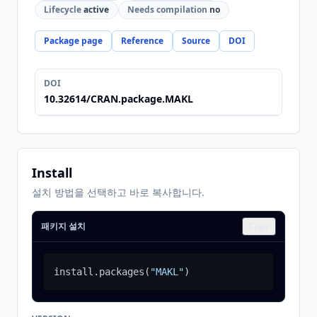
Lifecycle
active
Needs compilation
no
Package page
Reference
Source
DOI
DOI
10.32614/CRAN.package.MAKL
Install
설치 방법을 선택하고 바로 복사합니다.
패키지 설치
Copy
install.packages
(
"MAKL"
)