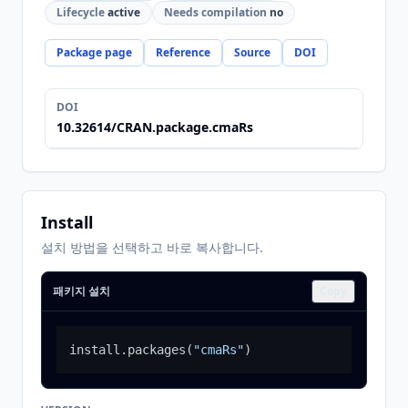
Lifecycle
active
Needs compilation
no
Package page
Reference
Source
DOI
DOI
10.32614/CRAN.package.cmaRs
Install
설치 방법을 선택하고 바로 복사합니다.
패키지 설치
Copy
install.packages
(
"cmaRs"
)