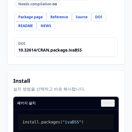
Needs compilation
no
Package page
Reference
Source
DOI
README
NEWS
DOI
10.32614/CRAN.package.ivaBSS
Install
설치 방법을 선택하고 바로 복사합니다.
패키지 설치
Copy
install.packages
(
"ivaBSS"
)