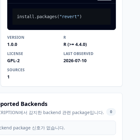
install.packages
(
"revert"
)
VERSION
R
1.0.0
R (>= 4.4.0)
LICENSE
LAST OBSERVED
GPL-2
2026-07-10
SOURCES
1
ported Backends
0
CRIPTION에서 감지한 backend 관련 package입니다.
ckend package 신호가 없습니다.