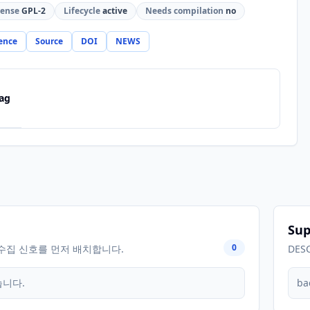
cense
GPL-2
Lifecycle
active
Needs compilation
no
ence
Source
DOI
NEWS
ag
Sup
0
수집 신호를 먼저 배치합니다.
DES
습니다.
ba