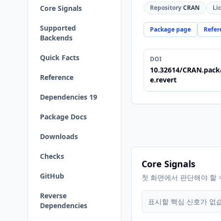
Core Signals
Repository
CRAN
Li
Supported
Package page
Refer
Backends
Quick Facts
DOI
10.32614/CRAN.pack
Reference
e.revert
Dependencies 19
Package Docs
Downloads
Checks
Core Signals
GitHub
첫 화면에서 판단해야 할 
Reverse
표시할 핵심 신호가 없
Dependencies