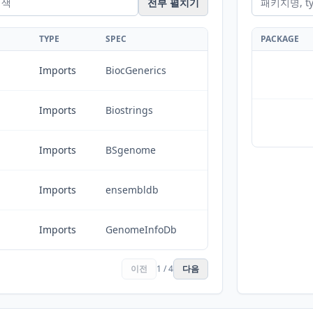
전부 펼치기
TYPE
SPEC
PACKAGE
Imports
BiocGenerics
Imports
Biostrings
Imports
BSgenome
Imports
ensembldb
Imports
GenomeInfoDb
이전
1 / 4
다음