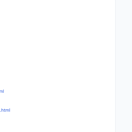
tml
t.html