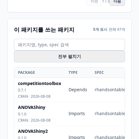
이전
1 / 3
다음
이 패키지를 쓰는 패키지
5개 표시
전체 47개
전부 펼치기
PACKAGE
TYPE
SPEC
competitiontoolbox
Depends
rhandsontable
0.7.1
CRAN · 2026-08-08
ANOVAShiny
Imports
rhandsontable
0.1.0
CRAN · 2026-08-08
ANOVAShiny2
Imports
rhandsontable
0.1.0