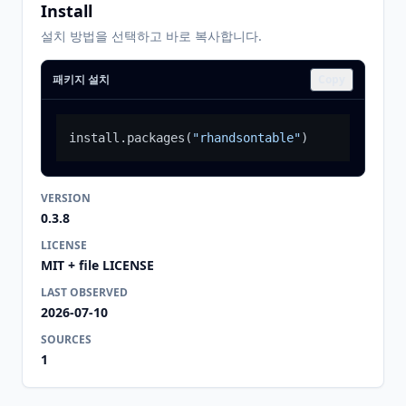
Install
설치 방법을 선택하고 바로 복사합니다.
패키지 설치
Copy
install.packages
(
"rhandsontable"
)
VERSION
0.3.8
LICENSE
MIT + file LICENSE
LAST OBSERVED
2026-07-10
SOURCES
1