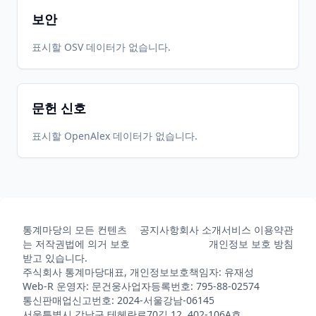
보안
2016-03-
2026-
2026-
표시할 OSV 데이터가 없습니다.
CRAN
0.3.1
12
05-31
05-31
문헌 신호
2016-02-
2026-
2026-
CRAN
0.3
01
05-31
05-31
표시할 OpenAlex 데이터가 없습니다.
2015-11-
2026-
2026-
CRAN
0.2.3
30
05-31
05-31
통계마당의 모든 컨텐츠
공지사항
회사 소개
서비스 이용약관
2015-09-
2026-
2026-
CRAN
0.2.1
는 저작권법에 의거 보호
개인정보 보호 방침
15
05-31
05-31
받고 있습니다.
주식회사 통계마당
대표, 개인정보보호책임자: 유재성
Web-R 운영자: 문건웅
사업자등록번호: 795-88-02574
통신판매업신고번호: 2024-서울강남-06145
2015-08-
2026-
2026-
CRAN
0.2
서울특별시 강남구 테헤란로70길 12, 402-106A호
25
05-31
05-31