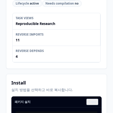
Lifecycle
active
Needs compilation
no
TASK VIEWS
Reproducible Research
REVERSE IMPORTS
11
REVERSE DEPENDS
4
Install
설치 방법을 선택하고 바로 복사합니다.
패키지 설치
Copy