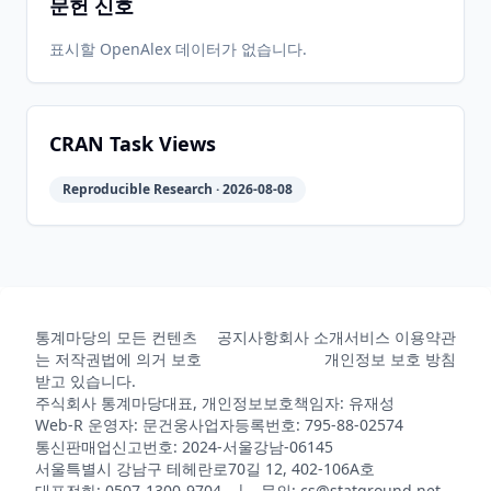
문헌 신호
2011-11-
2026-
2026-
CRAN
0.4-3
02
05-31
05-31
표시할 OpenAlex 데이터가 없습니다.
2011-09-
2026-
2026-
CRAN
0.4-2
07
05-31
05-31
CRAN Task Views
Reproducible Research · 2026-08-08
2011-09-
2026-
2026-
CRAN
0.4.1
05
05-31
05-31
2026-
2026-
CRAN
0.4-15
07-13
07-13
통계마당의 모든 컨텐츠
공지사항
회사 소개
서비스 이용약관
는 저작권법에 의거 보호
개인정보 보호 방침
받고 있습니다.
주식회사 통계마당
대표, 개인정보보호책임자: 유재성
Web-R 운영자: 문건웅
사업자등록번호: 795-88-02574
통신판매업신고번호: 2024-서울강남-06145
서울특별시 강남구 테헤란로70길 12, 402-106A호
대표전화: 0507-1300-9704 | 문의: cs@statground.net