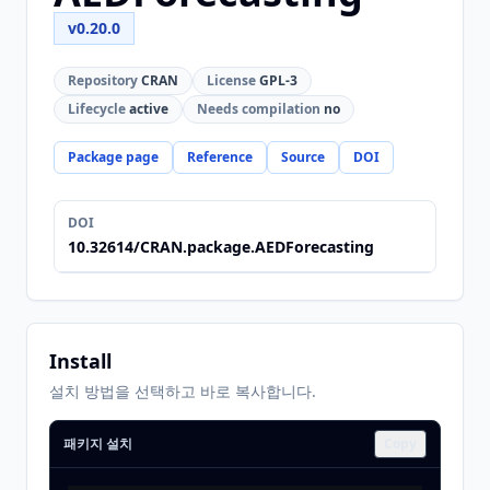
v0.20.0
Repository
CRAN
License
GPL-3
Lifecycle
active
Needs compilation
no
Package page
Reference
Source
DOI
DOI
10.32614/CRAN.package.AEDForecasting
Install
설치 방법을 선택하고 바로 복사합니다.
패키지 설치
Copy