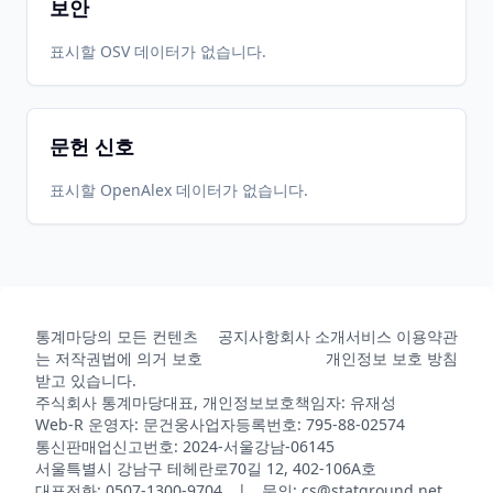
보안
2022-10-
2026-
2026-
표시할 OSV 데이터가 없습니다.
CRAN
0.2.0
11
06-24
07-31
문헌 신호
2022-03-
2026-
2026-
CRAN
0.1.0
21
06-24
07-31
표시할 OpenAlex 데이터가 없습니다.
2026-
2026-
CRAN
0.3.9
07-09
07-10
통계마당의 모든 컨텐츠
공지사항
회사 소개
서비스 이용약관
는 저작권법에 의거 보호
개인정보 보호 방침
받고 있습니다.
주식회사 통계마당
대표, 개인정보보호책임자: 유재성
Web-R 운영자: 문건웅
사업자등록번호: 795-88-02574
통신판매업신고번호: 2024-서울강남-06145
서울특별시 강남구 테헤란로70길 12, 402-106A호
대표전화: 0507-1300-9704 | 문의: cs@statground.net