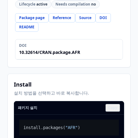
Lifecycle
active
Needs compilation
no
Package page
Reference
Source
DOI
README
DOI
10.32614/CRAN.package.AFR
Install
설치 방법을 선택하고 바로 복사합니다.
패키지 설치
Copy
install.packages
(
"AFR"
)