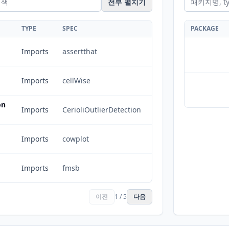
전부 펼치기
TYPE
SPEC
PACKAGE
Imports
assertthat
Imports
cellWise
on
Imports
CerioliOutlierDetection
Imports
cowplot
Imports
fmsb
이전
1 / 5
다음