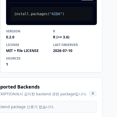
install.packages
(
"AIDA"
)
VERSION
R
0.2.0
R (>= 3.6)
LICENSE
LAST OBSERVED
MIT + file LICENSE
2026-07-10
SOURCES
1
ported Backends
0
CRIPTION에서 감지한 backend 관련 package입니다.
ckend package 신호가 없습니다.