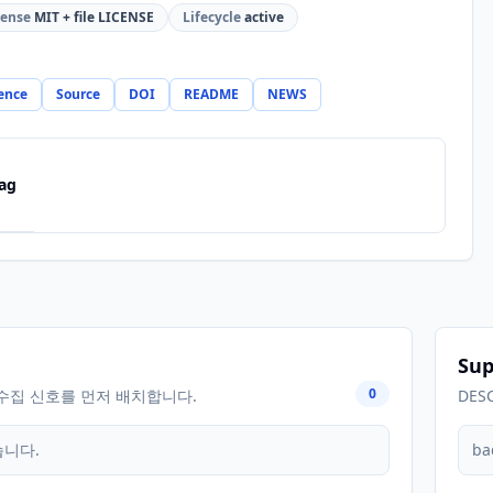
cense
MIT + file LICENSE
Lifecycle
active
ence
Source
DOI
README
NEWS
ag
Sup
0
수집 신호를 먼저 배치합니다.
DES
습니다.
ba