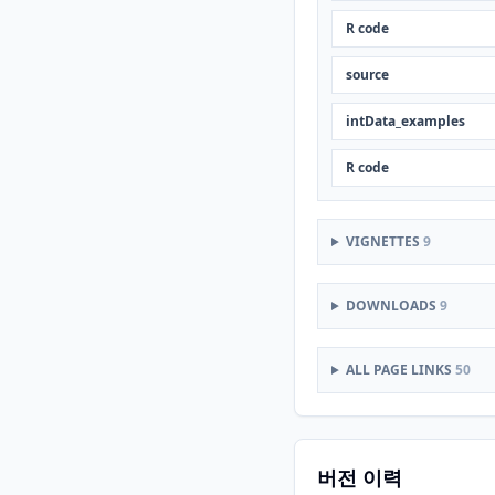
R code
source
intData_examples
R code
VIGNETTES
9
DOWNLOADS
9
ALL PAGE LINKS
50
버전 이력