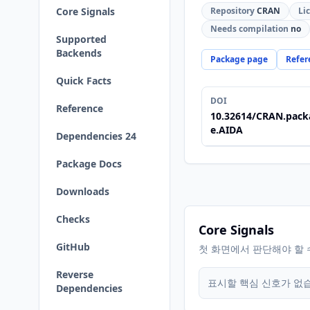
Core Signals
Repository
CRAN
Li
Needs compilation
no
Supported
Backends
Package page
Refer
Quick Facts
DOI
Reference
10.32614/CRAN.pack
e.AIDA
Dependencies 24
Package Docs
Downloads
Checks
Core Signals
GitHub
첫 화면에서 판단해야 할 
Reverse
표시할 핵심 신호가 없
Dependencies