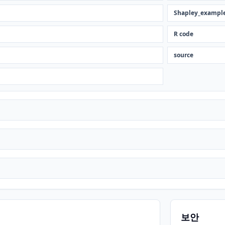
Shapley_exampl
R code
source
보안