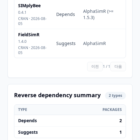
SIMplyBee
AlphaSimR (>=
0.4.1
Depends
1.5.3)
CRAN · 2026-08-
05
FieldSimR
1.4.0
Suggests
AlphaSimR
CRAN · 2026-08-
05
이전
1 / 1
다음
Reverse dependency summary
2 types
TYPE
PACKAGES
Depends
2
Suggests
1