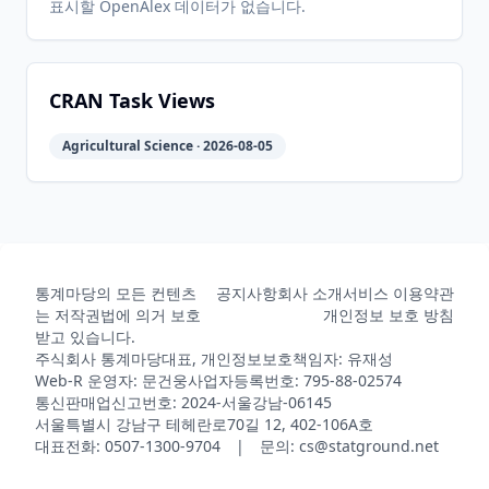
표시할 OpenAlex 데이터가 없습니다.
2022-08-
2026-
2026-
CRAN
1.3.1
25
05-31
05-31
CRAN Task Views
Agricultural Science · 2026-08-05
2022-07-
2026-
2026-
CRAN
1.2.1
06
05-31
05-31
2022-06-
2026-
2026-
CRAN
1.2
16
05-31
05-31
통계마당의 모든 컨텐츠
공지사항
회사 소개
서비스 이용약관
는 저작권법에 의거 보호
개인정보 보호 방침
받고 있습니다.
주식회사 통계마당
대표, 개인정보보호책임자: 유재성
2022-02-
2026-
2026-
CRAN
1.1.2
Web-R 운영자: 문건웅
사업자등록번호: 795-88-02574
17
05-31
05-31
통신판매업신고번호: 2024-서울강남-06145
서울특별시 강남구 테헤란로70길 12, 402-106A호
대표전화: 0507-1300-9704 | 문의: cs@statground.net
2021-09-
2026-
2026-
CRAN
1.0.4
08
05-31
05-31