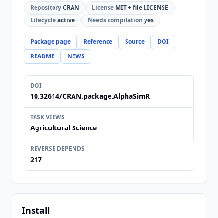
Repository
CRAN
License
MIT + file LICENSE
Lifecycle
active
Needs compilation
yes
Package page
Reference
Source
DOI
README
NEWS
DOI
10.32614/CRAN.package.AlphaSimR
TASK VIEWS
Agricultural Science
REVERSE DEPENDS
217
Install