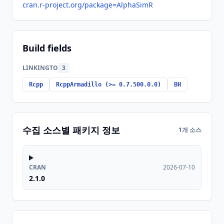
cran.r-project.org/package=AlphaSimR
Build fields
LINKINGTO
3
Rcpp
RcppArmadillo (>= 0.7.500.0.0)
BH
수집 소스별 패키지 정보
1개 소스
CRAN
2026-07-10
2.1.0