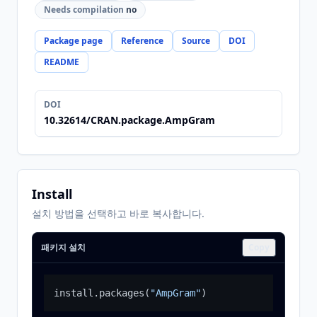
Needs compilation
no
Package page
Reference
Source
DOI
README
DOI
10.32614/CRAN.package.AmpGram
Install
설치 방법을 선택하고 바로 복사합니다.
패키지 설치
Copy
install.packages
(
"AmpGram"
)