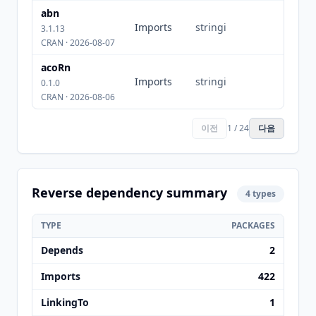
abn
Imports
stringi
3.1.13
CRAN · 2026-08-07
acoRn
Imports
stringi
0.1.0
CRAN · 2026-08-06
이전
1 / 24
다음
Reverse dependency summary
4 types
TYPE
PACKAGES
Depends
2
Imports
422
LinkingTo
1