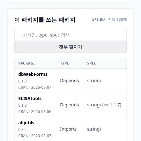
이 패키지를 쓰는 패키지
5개 표시
전체 120개
전부 펼치기
PACKAGE
TYPE
SPEC
dbWebForms
Depends
stringi
0.1.0
CRAN · 2026-08-07
ELISAtools
Depends
stringi (>= 1.1.7)
0.1.8
CRAN · 2026-08-06
abjutils
Imports
stringi
0.3.2
CRAN · 2026-08-07