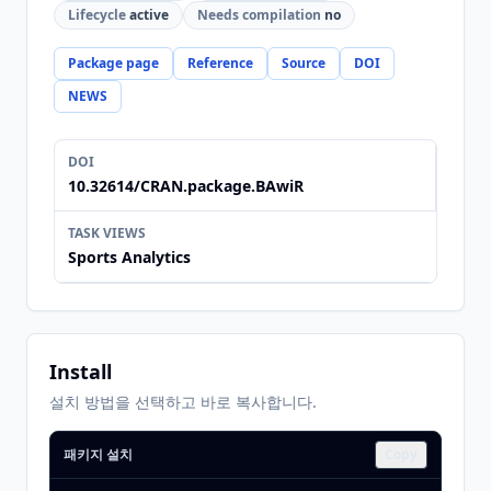
Lifecycle
active
Needs compilation
no
Package page
Reference
Source
DOI
NEWS
DOI
10.32614/CRAN.package.BAwiR
TASK VIEWS
Sports Analytics
Install
설치 방법을 선택하고 바로 복사합니다.
패키지 설치
Copy