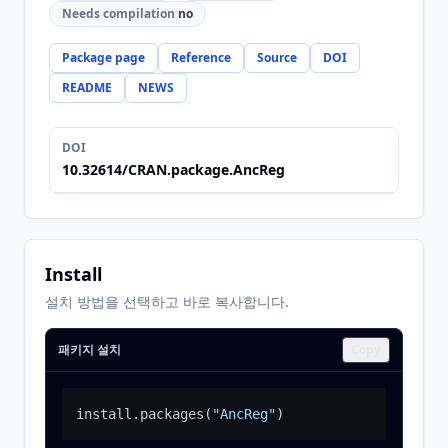
Needs compilation
no
Package page
Reference
Source
DOI
README
NEWS
DOI
10.32614/CRAN.package.AncReg
Install
설치 방법을 선택하고 바로 복사합니다.
패키지 설치
Copy
install.packages
(
"AncReg"
)