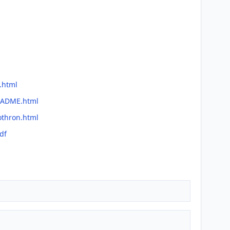
.html
README.html
othron.html
df