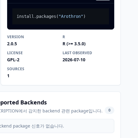
install.packages
(
"Arothron"
)
VERSION
R
2.0.5
R (>= 3.5.0)
LICENSE
LAST OBSERVED
GPL-2
2026-07-10
SOURCES
1
ported Backends
0
CRIPTION에서 감지한 backend 관련 package입니다.
ckend package 신호가 없습니다.