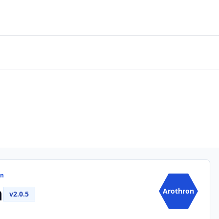
on
n
Arothron
v2.0.5