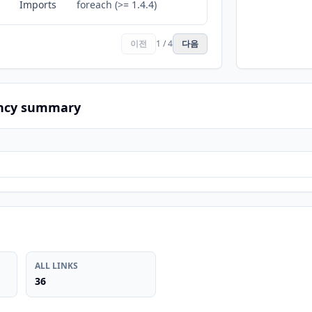
Imports
foreach (>= 1.4.4)
이전
1 / 4
다음
ncy summary
ALL LINKS
36