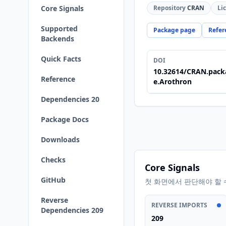
Core Signals
Repository
CRAN
Li
Supported
Package page
Refer
Backends
Quick Facts
DOI
10.32614/CRAN.pack
Reference
e.Arothron
Dependencies 20
Package Docs
Downloads
Checks
Core Signals
GitHub
첫 화면에서 판단해야 할 
Reverse
REVERSE IMPORTS
Dependencies 209
209