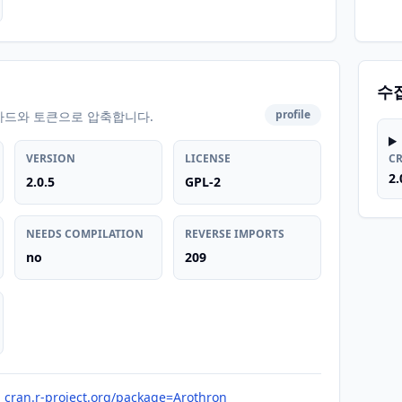
수
profile
카드와 토큰으로 압축합니다.
VERSION
LICENSE
C
2.
2.0.5
GPL-2
NEEDS COMPILATION
REVERSE IMPORTS
no
209
cran.r-project.org/package=Arothron