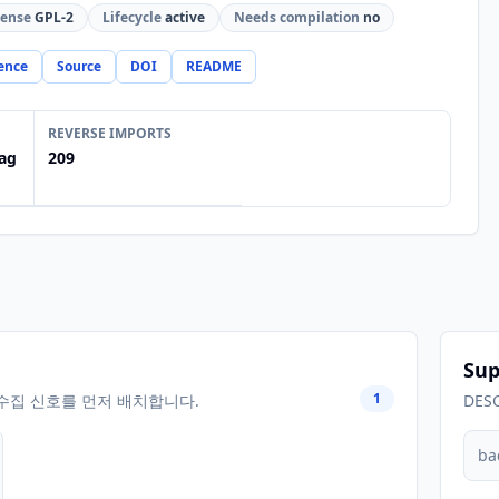
cense
GPL-2
Lifecycle
active
Needs compilation
no
ence
Source
DOI
README
REVERSE IMPORTS
ag
209
Sup
1
수집 신호를 먼저 배치합니다.
DES
ba