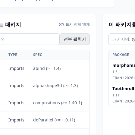
는 패키지
이 패키지
5개 표시
전체 18개
전부 펼치기
TYPE
SPEC
PACKAGE
morphom
Imports
abind (>= 1.4)
1.5
CRAN · 2026-
Imports
alphashape3d (>= 1.3)
Toothnroll
1.11
CRAN · 2026-
Imports
compositions (>= 1.40-1)
Imports
doParallel (>= 1.0.11)