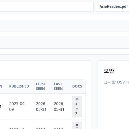
AsioHeaders.pdf
보안
표시할 OSV 
FIRST
LAST
ON
PUBLISHED
DOCS
SEEN
SEEN
문
2025-04-
2026-
2026-
서
1
보
09
05-31
05-31
기
문