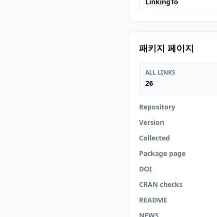
LinkingTo
패키지 페이지
ALL LINKS
26
Repository
Version
Collected
Package page
DOI
CRAN checks
README
NEWS