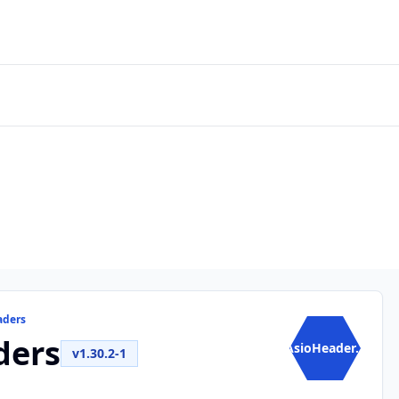
aders
ders
AsioHeader...
v1.30.2-1