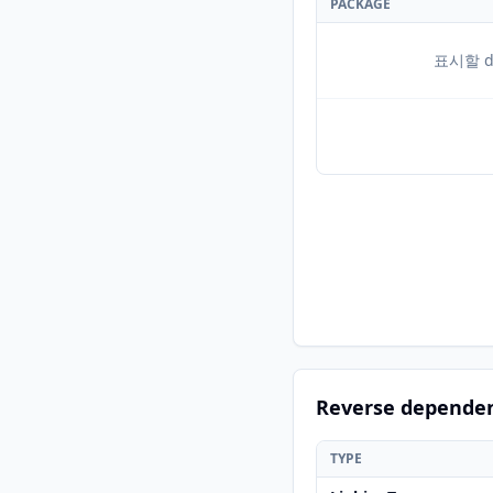
PACKAGE
표시할 d
Reverse depende
TYPE