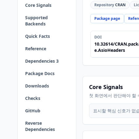
Core Signals
Repository
CRAN
Li
Supported
Package page
Refer
Backends
Quick Facts
DOI
10.32614/CRAN.pack
Reference
e.AsioHeaders
Dependencies 3
Package Docs
Downloads
Core Signals
첫 화면에서 판단해야 할 
Checks
GitHub
표시할 핵심 신호가 없
Reverse
Dependencies