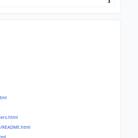
3
html
ders.html
me/README.html
tml