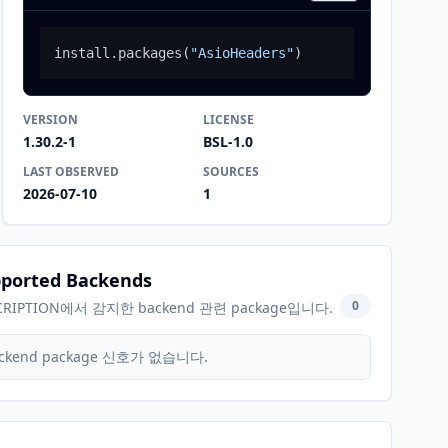
install.packages
(
"AsioHeaders"
)
VERSION
LICENSE
1.30.2-1
BSL-1.0
LAST OBSERVED
SOURCES
2026-07-10
1
ported Backends
0
CRIPTION에서 감지한 backend 관련 package입니다.
ckend package 신호가 없습니다.