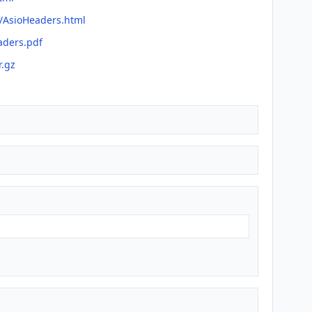
n/AsioHeaders.html
aders.pdf
r.gz