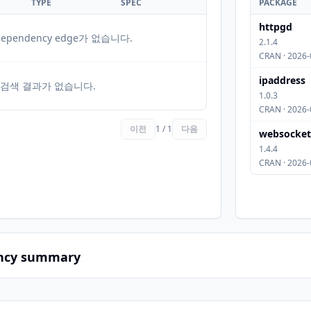
TYPE
SPEC
PACKAGE
httpgd
ependency edge가 없습니다.
2.1.4
CRAN · 2026-
ipaddress
검색 결과가 없습니다.
1.0.3
CRAN · 2026-
이전
1 / 1
다음
websocket
1.4.4
CRAN · 2026-
ncy summary