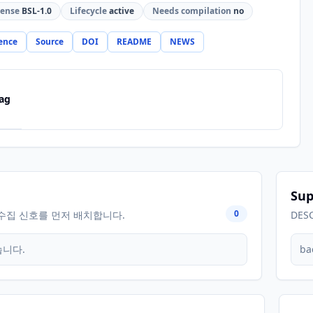
cense
BSL-1.0
Lifecycle
active
Needs compilation
no
ence
Source
DOI
README
NEWS
ag
Sup
0
수집 신호를 먼저 배치합니다.
DES
습니다.
ba