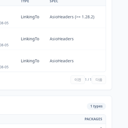
TYPE
SPEC
LinkingTo
AsioHeaders (>= 1.28.2)
08-05
LinkingTo
AsioHeaders
08-05
LinkingTo
AsioHeaders
08-05
이전
1 / 1
다음
1 types
PACKAGES