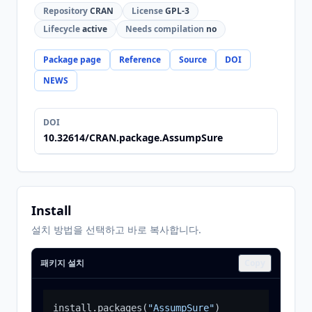
Repository
CRAN
License
GPL-3
Lifecycle
active
Needs compilation
no
Package page
Reference
Source
DOI
NEWS
DOI
10.32614/CRAN.package.AssumpSure
Install
설치 방법을 선택하고 바로 복사합니다.
패키지 설치
Copy
install.packages
(
"AssumpSure"
)