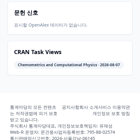
문헌 신호
2016-09-
2026-
2026-
CRAN
1.0.0
09
05-31
08-01
표시할 OpenAlex 데이터가 없습니다.
2026-
2026-
CRAN
2.0.0
05-31
07-10
CRAN Task Views
2026-
2026-
Chemometrics and Computational Physics · 2026-08-07
R-universe
2.0.0.9000
05-31
08-06
통계마당의 모든 컨텐츠
공지사항
회사 소개
서비스 이용약관
는 저작권법에 의거 보호
개인정보 보호 방침
받고 있습니다.
주식회사 통계마당
대표, 개인정보보호책임자: 유재성
Web-R 운영자: 문건웅
사업자등록번호: 795-88-02574
통신판매업신고번호: 2024-서울강남-06145