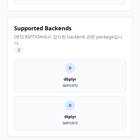
Supported Backends
DESCRIPTION에서 감지한 backend 관련 package입니
다.
2
D
dbplyr
IMPORTS
D
dtplyr
IMPORTS