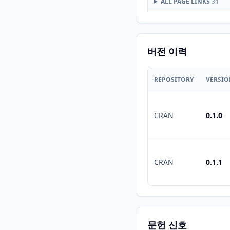
ALL PAGE LINKS
31
버전 이력
REPOSITORY
VERSI
CRAN
0.1.0
CRAN
0.1.1
문헌 신호