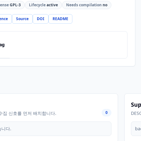
cense
GPL-3
Lifecycle
active
Needs compilation
no
ence
Source
DOI
README
ag
Sup
0
수집 신호를 먼저 배치합니다.
DES
습니다.
ba