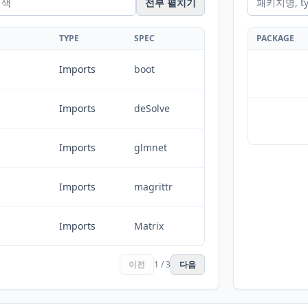
전부 펼치기
TYPE
SPEC
PACKAGE
Imports
boot
Imports
deSolve
Imports
glmnet
Imports
magrittr
Imports
Matrix
이전
1 / 3
다음