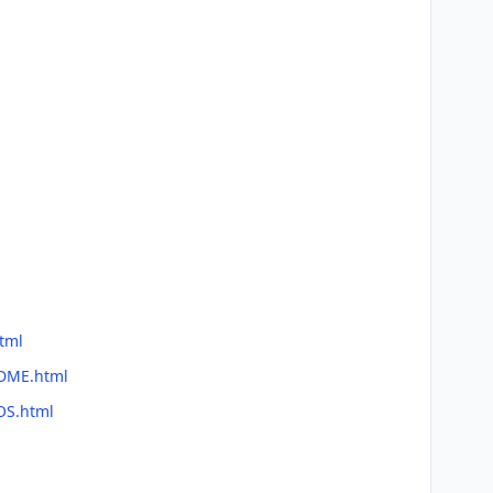
tml
ADME.html
OS.html