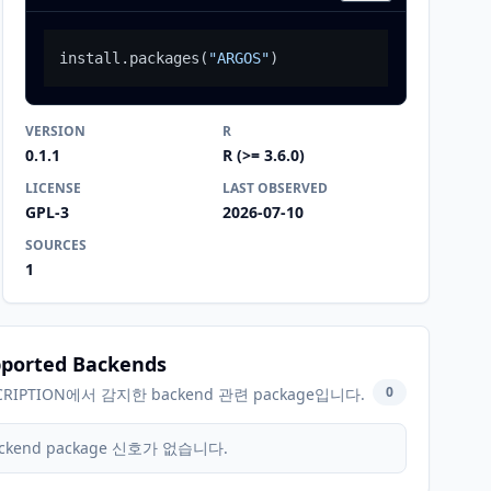
install.packages
(
"ARGOS"
)
VERSION
R
0.1.1
R (>= 3.6.0)
LICENSE
LAST OBSERVED
GPL-3
2026-07-10
SOURCES
1
ported Backends
0
CRIPTION에서 감지한 backend 관련 package입니다.
ckend package 신호가 없습니다.