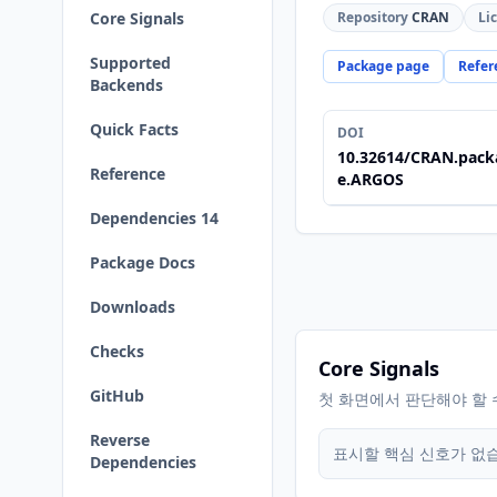
Core Signals
Repository
CRAN
Li
Supported
Package page
Refer
Backends
Quick Facts
DOI
10.32614/CRAN.pack
Reference
e.ARGOS
Dependencies 14
Package Docs
Downloads
Checks
Core Signals
GitHub
첫 화면에서 판단해야 할 
Reverse
표시할 핵심 신호가 없
Dependencies