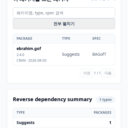
전부 펼치기
PACKAGE
TYPE
SPEC
ebrahim.gof
Suggests
BAGofT
2.4.0
CRAN · 2026-08-05
이전
1 / 1
다음
Reverse dependency summary
1 types
TYPE
PACKAGES
Suggests
1