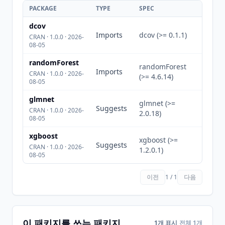
PACKAGE
TYPE
SPEC
dcov
Imports
dcov (>= 0.1.1)
CRAN · 1.0.0 · 2026-
08-05
randomForest
randomForest
Imports
CRAN · 1.0.0 · 2026-
(>= 4.6.14)
08-05
glmnet
glmnet (>=
Suggests
CRAN · 1.0.0 · 2026-
2.0.18)
08-05
xgboost
xgboost (>=
Suggests
CRAN · 1.0.0 · 2026-
1.2.0.1)
08-05
이전
1 / 1
다음
이 패키지를 쓰는 패키지
1개 표시
전체 1개