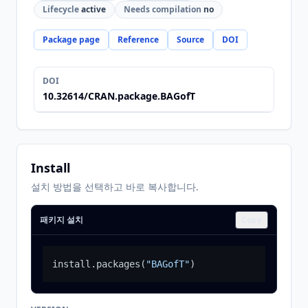
Lifecycle
active
Needs compilation
no
Package page
Reference
Source
DOI
DOI
10.32614/CRAN.package.BAGofT
Install
설치 방법을 선택하고 바로 복사합니다.
패키지 설치
Copy
install.packages
(
"BAGofT"
)