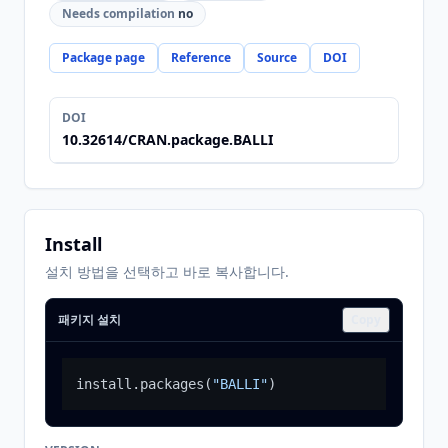
Needs compilation
no
Package page
Reference
Source
DOI
DOI
10.32614/CRAN.package.BALLI
Install
설치 방법을 선택하고 바로 복사합니다.
패키지 설치
Copy
install.packages
(
"BALLI"
)