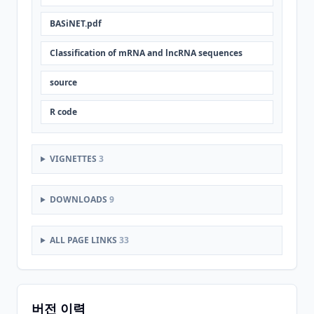
BASiNET.pdf
Classification of mRNA and lncRNA sequences
source
R code
VIGNETTES
3
DOWNLOADS
9
ALL PAGE LINKS
33
버전 이력