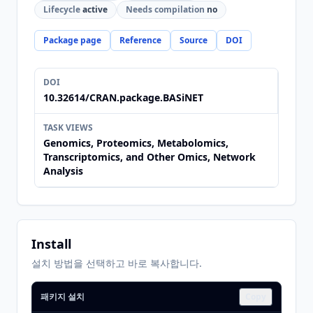
Lifecycle
active
Needs compilation
no
Package page
Reference
Source
DOI
DOI
10.32614/CRAN.package.BASiNET
TASK VIEWS
Genomics, Proteomics, Metabolomics,
Transcriptomics, and Other Omics, Network
Analysis
Install
설치 방법을 선택하고 바로 복사합니다.
패키지 설치
Copy