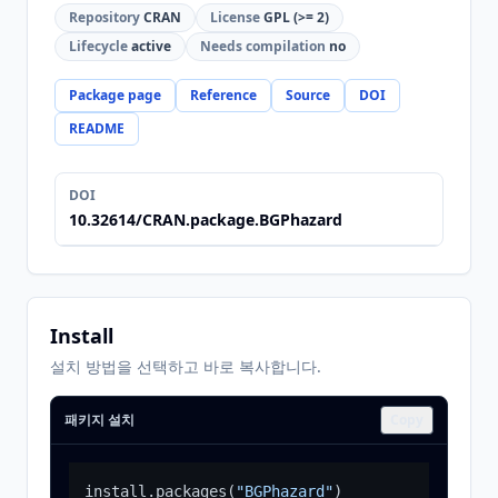
Repository
CRAN
License
GPL (>= 2)
Lifecycle
active
Needs compilation
no
Package page
Reference
Source
DOI
README
DOI
10.32614/CRAN.package.BGPhazard
Install
설치 방법을 선택하고 바로 복사합니다.
패키지 설치
Copy
install.packages
(
"BGPhazard"
)