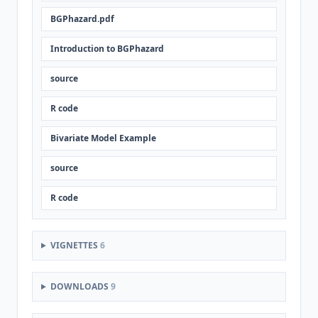
BGPhazard.pdf
Introduction to BGPhazard
source
R code
Bivariate Model Example
source
R code
VIGNETTES
6
DOWNLOADS
9