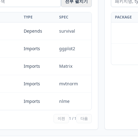
전부 펼치기
TYPE
SPEC
PACKAGE
Depends
survival
Imports
ggplot2
Imports
Matrix
Imports
mvtnorm
Imports
nlme
이전
1 / 1
다음