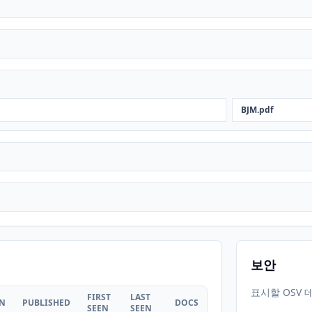
BJM.pdf
보안
표시할 OSV 
FIRST
LAST
ON
PUBLISHED
DOCS
SEEN
SEEN