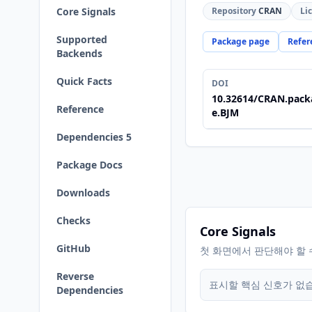
Core Signals
Repository
CRAN
Li
Supported
Package page
Refer
Backends
Quick Facts
DOI
10.32614/CRAN.pack
Reference
e.BJM
Dependencies 5
Package Docs
Downloads
Checks
Core Signals
GitHub
첫 화면에서 판단해야 할 
Reverse
표시할 핵심 신호가 없
Dependencies