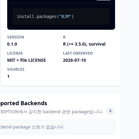
install.packages
(
"BJM"
)
VERSION
R
0.1.0
R (>= 3.5.0), survival
LICENSE
LAST OBSERVED
MIT + file LICENSE
2026-07-10
SOURCES
1
ported Backends
0
CRIPTION에서 감지한 backend 관련 package입니다.
ckend package 신호가 없습니다.