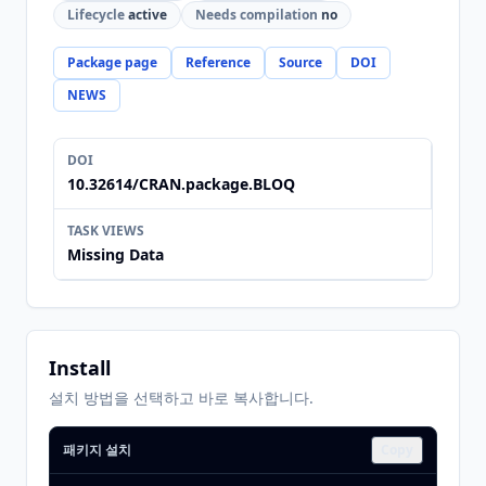
Lifecycle
active
Needs compilation
no
Package page
Reference
Source
DOI
NEWS
DOI
10.32614/CRAN.package.BLOQ
TASK VIEWS
Missing Data
Install
설치 방법을 선택하고 바로 복사합니다.
패키지 설치
Copy