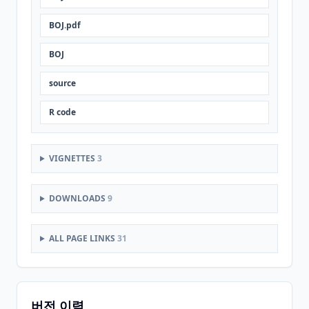
BOJ.pdf
BOJ
source
R code
VIGNETTES
3
DOWNLOADS
9
ALL PAGE LINKS
31
버전 이력