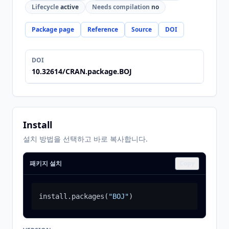
Lifecycle
active
Needs compilation
no
Package page
Reference
Source
DOI
DOI
10.32614/CRAN.package.BOJ
Install
설치 방법을 선택하고 바로 복사합니다.
패키지 설치
Copy
install.packages
(
"BOJ"
)