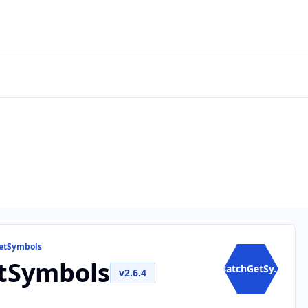
GetSymbols
tSymbols
BatchGetSy...
v2.6.4