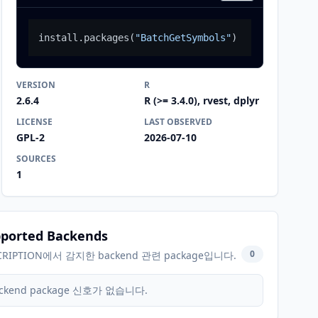
install.packages
(
"BatchGetSymbols"
)
VERSION
R
2.6.4
R (>= 3.4.0), rvest, dplyr
LICENSE
LAST OBSERVED
GPL-2
2026-07-10
SOURCES
1
ported Backends
0
CRIPTION에서 감지한 backend 관련 package입니다.
ckend package 신호가 없습니다.