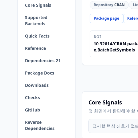
Core Signals
Repository
CRAN
Li
Supported
Package page
Refer
Backends
Quick Facts
DOI
10.32614/CRAN.pack
Reference
e.BatchGetSymbols
Dependencies 21
Package Docs
Downloads
Checks
Core Signals
GitHub
첫 화면에서 판단해야 할 
Reverse
표시할 핵심 신호가 없
Dependencies