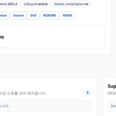
cense
GPL-2
Lifecycle
active
Needs compilation
no
ence
Source
DOI
README
NEWS
ag
Sup
0
수집 신호를 먼저 배치합니다.
DES
습니다.
ba