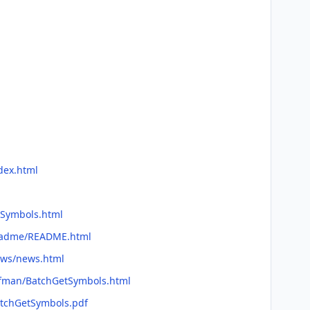
dex.html
tSymbols.html
readme/README.html
ews/news.html
refman/BatchGetSymbols.html
atchGetSymbols.pdf