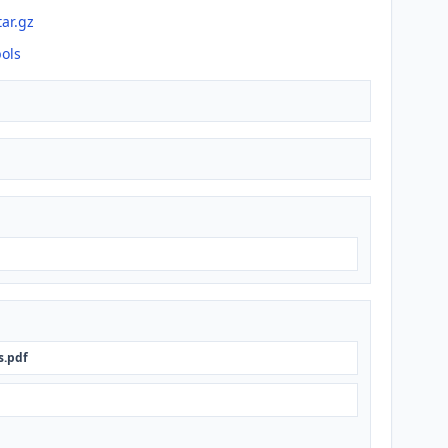
tar.gz
ols
s.pdf