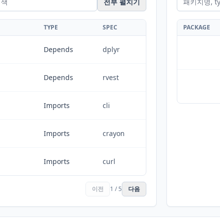
전부 펼치기
TYPE
SPEC
PACKAGE
Depends
dplyr
Depends
rvest
Imports
cli
Imports
crayon
Imports
curl
이전
1 / 5
다음