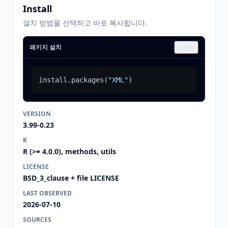
Install
설치 방법을 선택하고 바로 복사합니다.
패키지 설치
Copy
install.packages
(
"XML"
)
VERSION
3.99-0.23
R
R (>= 4.0.0), methods, utils
LICENSE
BSD_3_clause + file LICENSE
LAST OBSERVED
2026-07-10
SOURCES