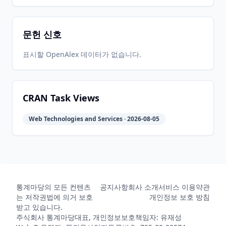
문헌 신호
3.98-
2019-02-
2026-
2026-
CRAN
1.17
08
05-31
05-31
표시할 OpenAlex 데이터가 없습니다.
3.98-
2018-08-
2026-
2026-
CRAN
1.16
19
05-31
05-31
CRAN Task Views
Web Technologies and Services · 2026-08-05
3.98-
2018-08-
2026-
2026-
CRAN
1.15
10
05-31
05-31
3.98-
2018-08-
2026-
2026-
CRAN
1.14
09
05-31
05-31
통계마당의 모든 컨텐츠
공지사항
회사 소개
서비스 이용약관
는 저작권법에 의거 보호
개인정보 보호 방침
받고 있습니다.
주식회사 통계마당
대표, 개인정보보호책임자: 유재성
3.98-
2018-08-
2026-
2026-
CRAN