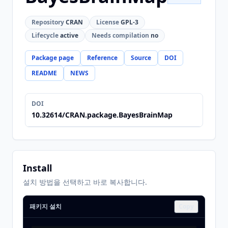
Repository
CRAN
License
GPL-3
Lifecycle
active
Needs compilation
no
Package page
Reference
Source
DOI
README
NEWS
DOI
10.32614/CRAN.package.BayesBrainMap
Install
설치 방법을 선택하고 바로 복사합니다.
패키지 설치
Copy