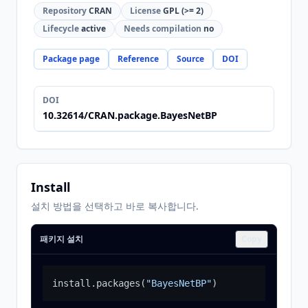
Repository
CRAN
License
GPL (>= 2)
Lifecycle
active
Needs compilation
no
Package page
Reference
Source
DOI
DOI
10.32614/CRAN.package.BayesNetBP
Install
설치 방법을 선택하고 바로 복사합니다.
패키지 설치
Copy
install.packages
(
"BayesNetBP"
)