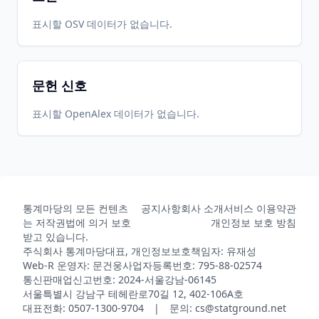
표시할 OSV 데이터가 없습니다.
2008-11-
2026-
2026-
CRAN
1.20.0
28
05-30
07-28
문헌 신호
2008-10-
2026-
2026-
CRAN
1.19.6
표시할 OpenAlex 데이터가 없습니다.
08
05-30
07-28
2008-05-
2026-
2026-
CRAN
1.18.0
05
05-30
07-28
통계마당의 모든 컨텐츠
공지사항
회사 소개
서비스 이용약관
는 저작권법에 의거 보호
개인정보 보호 방침
2008-04-
2026-
2026-
받고 있습니다.
CRAN
1.17.15
22
05-30
07-28
주식회사 통계마당
대표, 개인정보보호책임자: 유재성
Web-R 운영자: 문건웅
사업자등록번호: 795-88-02574
통신판매업신고번호: 2024-서울강남-06145
서울특별시 강남구 테헤란로70길 12, 402-106A호
2008-01-
2026-
2026-
CRAN
1.16.1
대표전화: 0507-1300-9704 | 문의: cs@statground.net
24
05-30
07-28