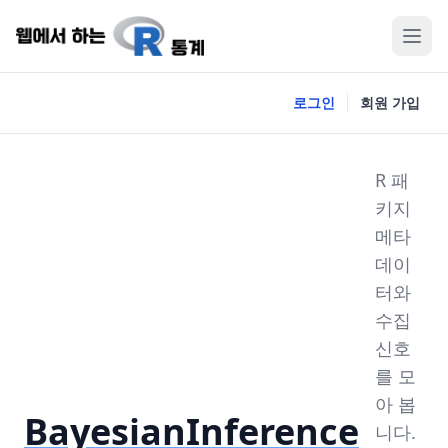
로그인
회원 가입
R 패
키지
메타
데이
터와
수집
신호
를 모
아 봅
BayesianInference
니다.