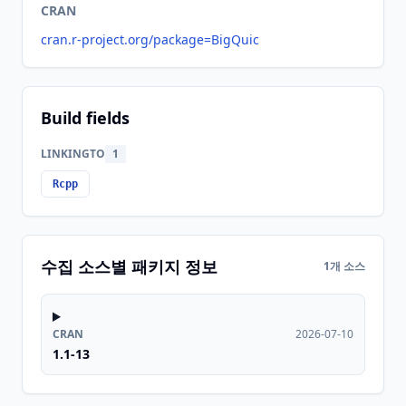
CRAN
cran.r-project.org/package=BigQuic
Build fields
LINKINGTO
1
Rcpp
수집 소스별 패키지 정보
1개 소스
CRAN
2026-07-10
1.1-13