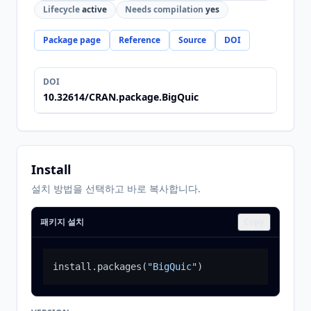
Lifecycle
active
Needs compilation
yes
Package page
Reference
Source
DOI
DOI
10.32614/CRAN.package.BigQuic
Install
설치 방법을 선택하고 바로 복사합니다.
패키지 설치
Copy
install.packages
(
"BigQuic"
)