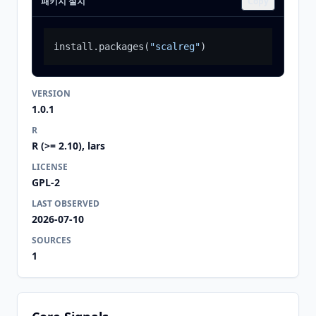
패키지 설치
Copy
install.packages
(
"scalreg"
)
VERSION
1.0.1
R
R (>= 2.10), lars
LICENSE
GPL-2
LAST OBSERVED
2026-07-10
SOURCES
1