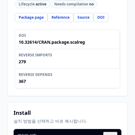
Lifecycle
active
Needs compilation
no
Package page
Reference
Source
DOI
DOI
10.32614/CRAN.package.scalreg
REVERSE IMPORTS
279
REVERSE DEPENDS
367
Install
설치 방법을 선택하고 바로 복사합니다.