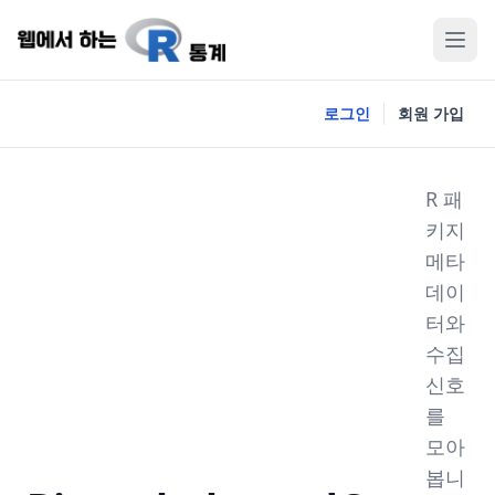
로그인
회원 가입
R 패
키지
메타
데이
터와
수집
신호
를
모아
봅니