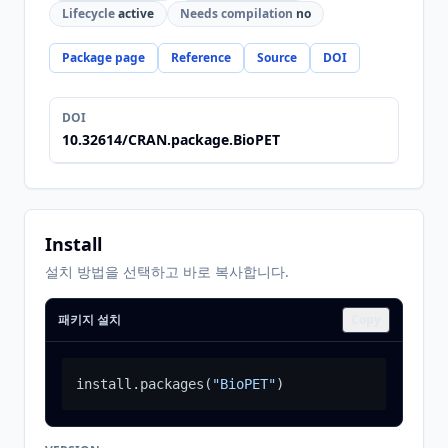
Lifecycle
active
Needs compilation
no
Package page
Reference
Source
DOI
DOI
10.32614/CRAN.package.BioPET
Install
설치 방법을 선택하고 바로 복사합니다.
패키지 설치
Copy
install.packages
(
"BioPET"
)