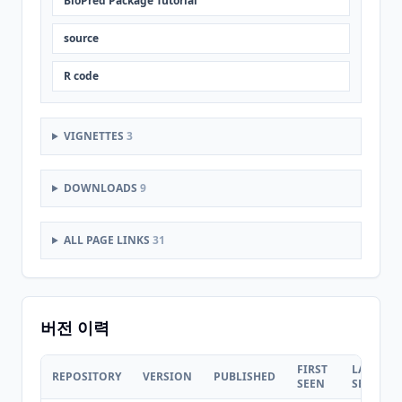
BioPred Package Tutorial
source
R code
VIGNETTES
3
DOWNLOADS
9
ALL PAGE LINKS
31
버전 이력
FIRST
LAST
REPOSITORY
VERSION
PUBLISHED
SEEN
SEEN