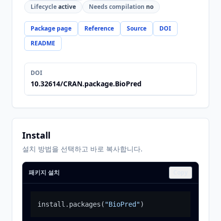
Lifecycle
active
Needs compilation
no
Package page
Reference
Source
DOI
README
DOI
10.32614/CRAN.package.BioPred
Install
설치 방법을 선택하고 바로 복사합니다.
패키지 설치
Copy
install.packages
(
"BioPred"
)