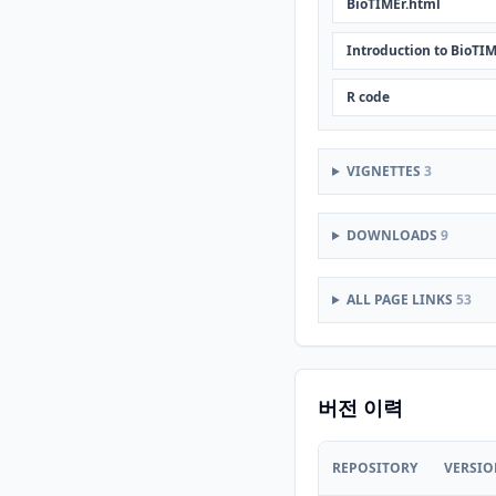
BioTIMEr.html
Introduction to BioTI
R code
VIGNETTES
3
DOWNLOADS
9
ALL PAGE LINKS
53
버전 이력
REPOSITORY
VERSI