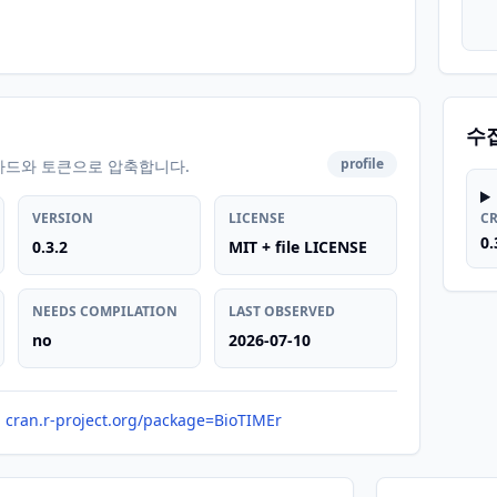
수
profile
카드와 토큰으로 압축합니다.
VERSION
LICENSE
C
0.
0.3.2
MIT + file LICENSE
NEEDS COMPILATION
LAST OBSERVED
no
2026-07-10
cran.r-project.org/package=BioTIMEr