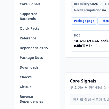
Core Signals
Repository
CRAN
Li
Needs compilation
no
Supported
Backends
Package page
Refer
Quick Facts
DOI
Reference
10.32614/CRAN.pack
e.BioTIMEr
Dependencies 15
Package Docs
Downloads
Checks
Core Signals
GitHub
첫 화면에서 판단해야 할 
Reverse
표시할 핵심 신호가 없
Dependencies