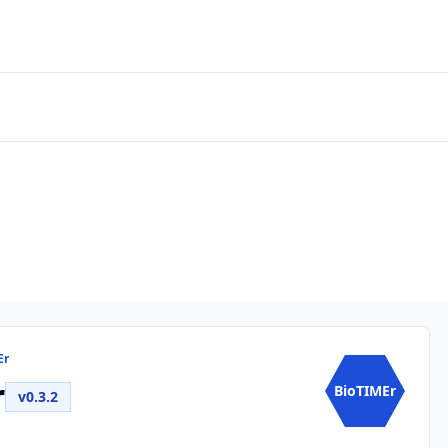
Er
r
BioTIMEr
v0.3.2