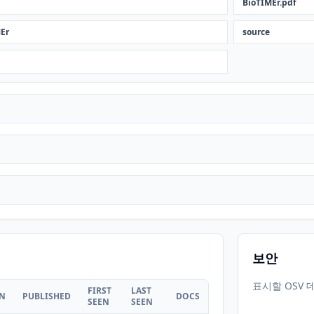
BioTIMEr.pdf
MEr
source
보안
표시할 OSV 
FIRST
LAST
ON
PUBLISHED
DOCS
SEEN
SEEN