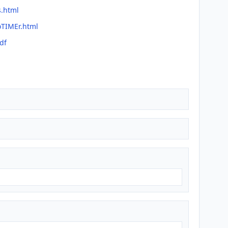
s.html
oTIMEr.html
df