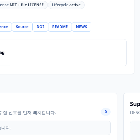
cense
MIT + file LICENSE
Lifecycle
active
ence
Source
DOI
README
NEWS
ag
Sup
0
수집 신호를 먼저 배치합니다.
DES
습니다.