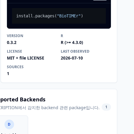
install.packages
(
"BioTIMEr"
)
VERSION
R
0.3.2
R (>= 4.3.0)
LICENSE
LAST OBSERVED
MIT + file LICENSE
2026-07-10
SOURCES
1
ported Backends
1
CRIPTION에서 감지한 backend 관련 package입니다.
D