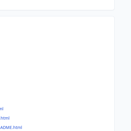
ml
.html
README.html