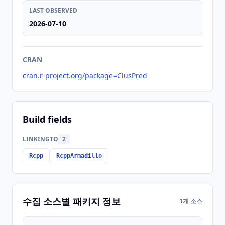
LAST OBSERVED
2026-07-10
CRAN
cran.r-project.org/package=ClusPred
Build fields
LINKINGTO
2
Rcpp
RcppArmadillo
수집 소스별 패키지 정보
1개 소스