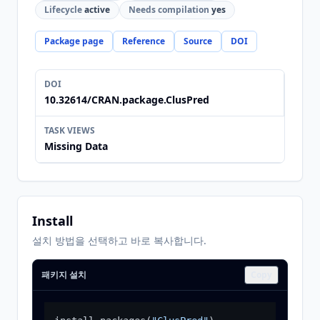
Lifecycle
active
Needs compilation
yes
Package page
Reference
Source
DOI
DOI
10.32614/CRAN.package.ClusPred
TASK VIEWS
Missing Data
Install
설치 방법을 선택하고 바로 복사합니다.
패키지 설치
Copy